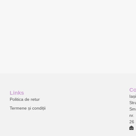
Co
Links
Ia
ș
Politica de retur
Str
Termene și condiții
Sm
nr.
26