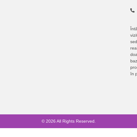
Întâ
vizi
sed
rea
doa
baz
pr
în 
© 2026 All Rights Reserved.