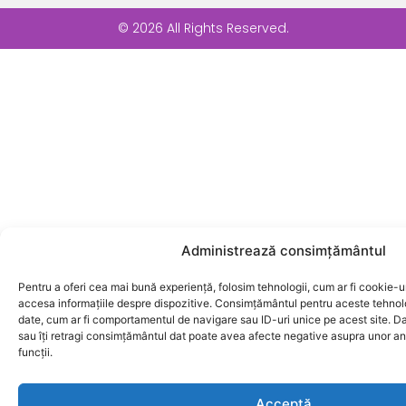
© 2026 All Rights Reserved.
Administrează consimțământul
Pentru a oferi cea mai bună experiență, folosim tehnologii, cum ar fi cookie-ur
accesa informațiile despre dispozitive. Consimțământul pentru aceste tehnol
date, cum ar fi comportamentul de navigare sau ID-uri unice pe acest site. D
sau îți retragi consimțământul dat poate avea afecte negative asupra unor anu
funcții.
Acceptă