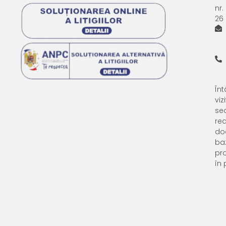
nr.
26
Întâ
viz
se
rea
do
ba
pr
în 