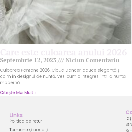
Care este culoarea anului 2026
Septembrie 12, 2023
Niciun Comentariu
Culoarea Pantone 2026, Cloud Dancer, aduce eleganță și
calm în designul de nuntă. Vezi cum o integrezi într-o nuntă
modernă.
Citeşte Mai Mult »
Co
Links
Ia
ș
Politica de retur
St
Termene și condiții
S