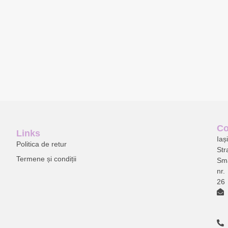
Co
Links
Ia
ș
Politica de retur
Str
Termene și condiții
Sm
nr.
26