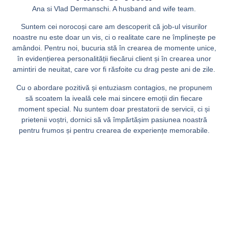
Ana si Vlad Dermanschi. A husband and wife team.
Suntem cei norocoși care am descoperit că job-ul visurilor
noastre nu este doar un vis, ci o realitate care ne împlinește pe
amândoi. Pentru noi, bucuria stă în crearea de momente unice,
în evidențierea personalității fiecărui client și în crearea unor
amintiri de neuitat, care vor fi răsfoite cu drag peste ani de zile.
Cu o abordare pozitivă și entuziasm contagios, ne propunem
să scoatem la iveală cele mai sincere emoții din fiecare
moment special. Nu suntem doar prestatorii de servicii, ci și
prietenii voștri, dornici să vă împărtășim pasiunea noastră
pentru frumos și pentru crearea de experiențe memorabile.