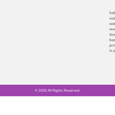
Întâ
vizi
sed
rea
doa
baz
pr
în 
© 2026 All Rights Reserved.