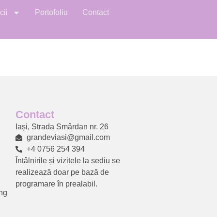
cii
Portofoliu
Contact
Contact
Ia
ș
i, Strada Sm
â
rdan nr. 26
grandeviasi@gmail.com
+4 0756 254 394
Întâlnirile și vizitele la sediu se
realizează doar pe bază de
programare în prealabil.
ng