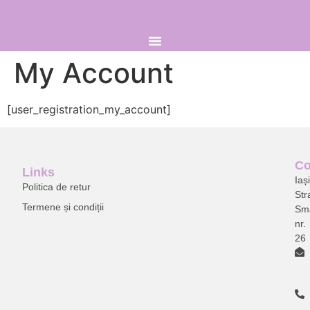
My Account
[user_registration_my_account]
Co
Links
Ia
ș
Politica de retur
Str
Termene și condiții
Sm
nr.
26