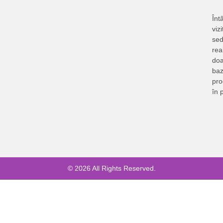
Întâ
vizi
sed
rea
doa
baz
pr
în 
© 2026 All Rights Reserved.