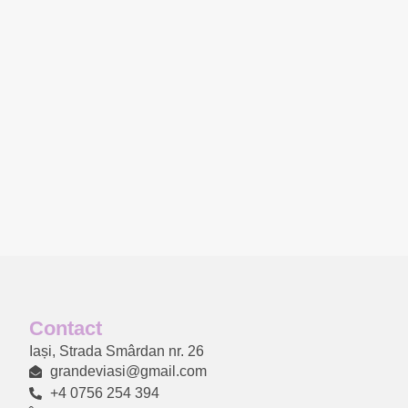
Contact
Ia
ș
i, Strada Sm
â
rdan nr. 26
grandeviasi@gmail.com
+4 0756 254 394