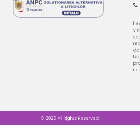
Întâ
viz
se
rea
do
ba
pr
în 
© 2026 All Rights Reserved.