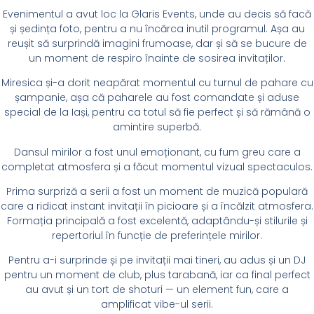
Evenimentul a avut loc la Glaris Events, unde au decis să facă
și ședința foto, pentru a nu încărca inutil programul. Așa au
reușit să surprindă imagini frumoase, dar și să se bucure de
un moment de respiro înainte de sosirea invitaților.
Miresica și-a dorit neapărat momentul cu turnul de pahare cu
șampanie, așa că paharele au fost comandate și aduse
special de la Iași, pentru ca totul să fie perfect și să rămână o
amintire superbă.
Dansul mirilor a fost unul emoționant, cu fum greu care a
completat atmosfera și a făcut momentul vizual spectaculos.
Prima surpriză a serii a fost un moment de muzică populară
care a ridicat instant invitații în picioare și a încălzit atmosfera.
Formația principală a fost excelentă, adaptându-și stilurile și
repertoriul în funcție de preferințele mirilor.
Pentru a-i surprinde și pe invitații mai tineri, au adus și un DJ
pentru un moment de club, plus tarabană, iar ca final perfect
au avut și un tort de shoturi — un element fun, care a
amplificat vibe-ul serii.