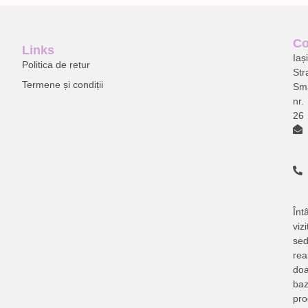
Co
Links
Ia
ș
Politica de retur
Str
Termene și condiții
Sm
nr.
26
Întâ
vizi
sed
rea
doa
baz
pr